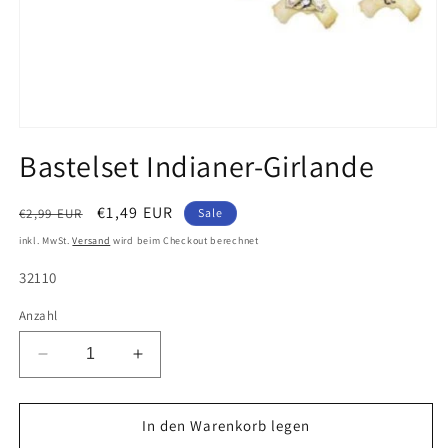
Medien
1
Bastelset Indianer-Girlande
in
Modal
öffnen
Normaler
Verkaufspreis
€1,49 EUR
€2,99 EUR
Sale
Preis
inkl. MwSt.
Versand
wird beim Checkout berechnet
SKU:
32110
Anzahl
Verringere
Erhöhe
die
die
Menge
Menge
für
für
In den Warenkorb legen
Bastelset
Bastelset