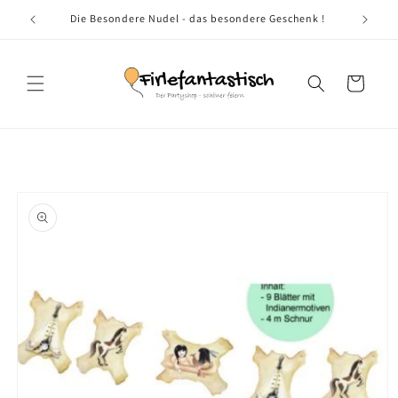
Direkt
zum
tyshop
Die Besondere Nudel - das besondere Geschenk !
Inhalt
Warenkorb
oduktinformationen
ringen