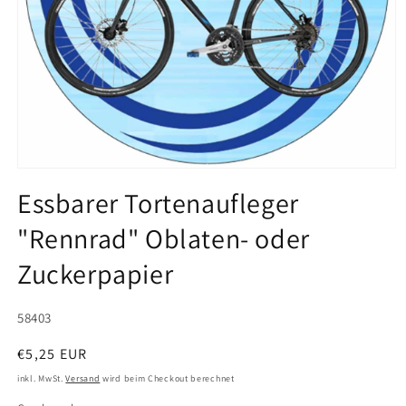
Medien
1
Essbarer Tortenaufleger
in
Modal
"Rennrad" Oblaten- oder
öffnen
Zuckerpapier
SKU:
58403
Normaler
€5,25 EUR
Preis
inkl. MwSt.
Versand
wird beim Checkout berechnet