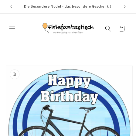
Direkt
zum
tyshop
Die Besondere Nudel - das besondere Geschenk !
Inhalt
Warenkorb
oduktinformationen
ringen